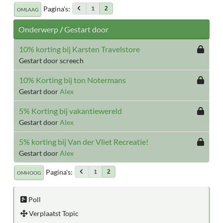
Pagina's
1
2
OMLAAG
Onderwerp
/
Gestart door
10% korting bij Karsten Travelstore
Gestart door screech
10% Korting bij ton Notermans
Gestart door
Alex
5% Korting bij vakantiewereld
Gestart door
Alex
5% korting bij Van der Vliet Recreatie!
Gestart door
Alex
Pagina's
1
2
OMHOOG
Poll
Verplaatst Topic