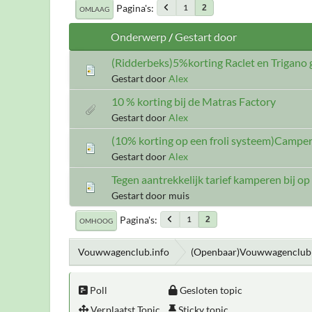
Pagina's
1
2
OMLAAG
Onderwerp
/
Gestart door
(Ridderbeks)5%korting Raclet en Trigano 
Gestart door
Alex
10 % korting bij de Matras Factory
Gestart door
Alex
(10% korting op een froli systeem)Camper
Gestart door
Alex
Tegen aantrekkelijk tarief kamperen bij o
Gestart door muis
Pagina's
1
2
OMHOOG
Vouwwagenclub.info
(Openbaar)Vouwwagenclub 
Poll
Gesloten topic
Verplaatst Topic
Sticky topic