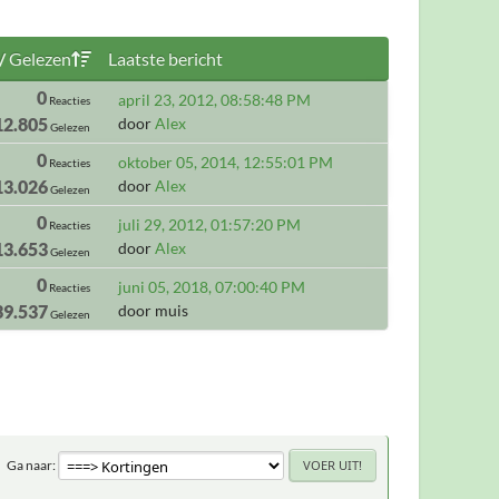
/
Gelezen
Laatste bericht
0
april 23, 2012, 08:58:48 PM
Reacties
12.805
door
Alex
Gelezen
0
oktober 05, 2014, 12:55:01 PM
Reacties
13.026
door
Alex
Gelezen
0
juli 29, 2012, 01:57:20 PM
Reacties
13.653
door
Alex
Gelezen
0
juni 05, 2018, 07:00:40 PM
Reacties
39.537
door muis
Gelezen
Ga naar