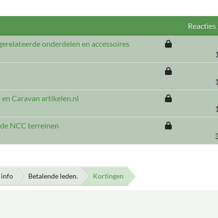
Reacties
gerelateerde onderdelen en accessoires
 en Caravan artikelen.nl
p de NCC terreinen
info
Betalende leden.
Kortingen