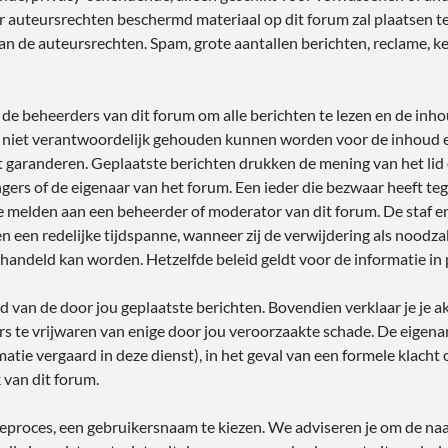
r auteursrechten beschermd materiaal op dit forum zal plaatsen ten
an de auteursrechten. Spam, grote aantallen berichten, reclame, ke
de beheerders van dit forum om alle berichten te lezen en de inho
 niet verantwoordelijk gehouden kunnen worden voor de inhoud e
 garanderen. Geplaatste berichten drukken de mening van het lid da
gers of de eigenaar van het forum. Een ieder die bezwaar heeft te
e melden aan een beheerder of moderator van dit forum. De staf e
n een redelijke tijdspanne, wanneer zij de verwijdering als noodzak
ehandeld kan worden. Hetzelfde beleid geldt voor de informatie in 
oud van de door jou geplaatste berichten. Bovendien verklaar je je 
s te vrijwaren van enige door jou veroorzaakte schade. De eigena
rmatie vergaard in deze dienst), in het geval van een formele klacht
 van dit forum.
atieproces, een gebruikersnaam te kiezen. We adviseren je om de 