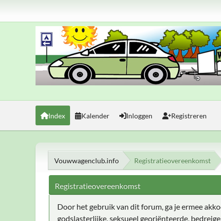
Index
Kalender
Inloggen
Registreren
Vouwwagenclub.info
Registratieovereenkomst
Registratieovereenkomst
Door het gebruik van dit forum, ga je ermee akkoor
godslasterlijke, seksueel georiënteerde, bedreig