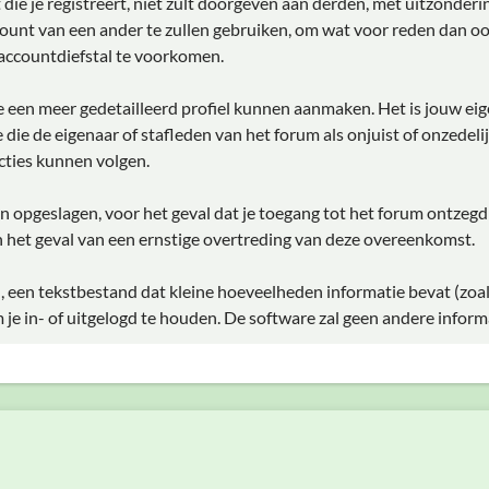
ie je registreert, niet zult doorgeven aan derden, met uitzonderi
ount van een ander te zullen gebruiken, om wat voor reden dan oo
accountdiefstal te voorkomen.
 je een meer gedetailleerd profiel kunnen aanmaken. Het is jouw ei
ie die de eigenaar of stafleden van het forum als onjuist of onzede
ties kunnen volgen.
rden opgeslagen, voor het geval dat je toegang tot het forum ontzeg
 het geval van een ernstige overtreding van deze overeenkomst.
, een tekstbestand dat kleine hoeveelheden informatie bevat (zoa
e in- of uitgelogd te houden. De software zal geen andere inform