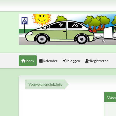
Index
Kalender
Inloggen
Registreren
Vouwwagenclub.info
Waar