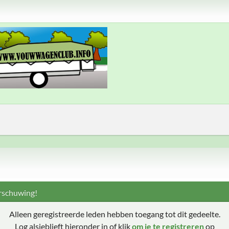
schuwing!
Alleen geregistreerde leden hebben toegang tot dit gedeelte.
Log alsjeblieft hieronder in of klik
om je te registreren
op