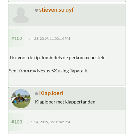
stieven.struyf
#102
juni 23, 2019, 11:00:14 PM
Thx voor de tip. Inmiddels de perkomax besteld.
Sent from my Nexus 5X using Tapatalk
KlapJoeri
Klaploper met klappertanden
#103
juni 24, 2019, 06:31:42 PM