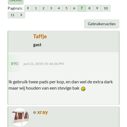
OMLAAG
Pagina's
1
2
3
4
5
6
8
9
10
7
11
Gebruikersacties
Taffje
gast
#90
juni 21, 2019, 01:46:36 PM
Ik gebruik twee pads per kop, en dan wel de extra dark
maar wij houden van een stevige bak
xray