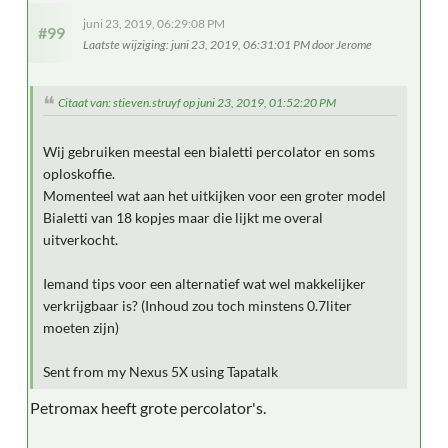
juni 23, 2019, 06:29:08 PM
#99
Laatste wijziging
: juni 23, 2019, 06:31:01 PM door Jerome
Citaat van: stieven.struyf op juni 23, 2019, 01:52:20 PM
Wij gebruiken meestal een bialetti percolator en soms
oploskoffie.
Momenteel wat aan het uitkijken voor een groter model
Bialetti van 18 kopjes maar die lijkt me overal
uitverkocht.
Iemand tips voor een alternatief wat wel makkelijker
verkrijgbaar is? (Inhoud zou toch minstens 0.7liter
moeten zijn)
Sent from my Nexus 5X using Tapatalk
Petromax heeft grote percolator's.