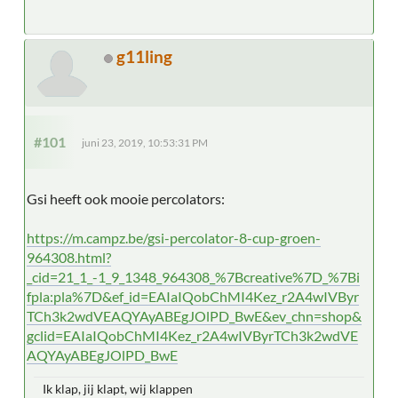
g11ling
#101
juni 23, 2019, 10:53:31 PM
Gsi heeft ook mooie percolators:
https://m.campz.be/gsi-percolator-8-cup-groen-
964308.html?
_cid=21_1_-1_9_1348_964308_%7Bcreative%7D_%7Bi
fpla:pla%7D&ef_id=EAIaIQobChMI4Kez_r2A4wIVByr
TCh3k2wdVEAQYAyABEgJOlPD_BwE&ev_chn=shop&
gclid=EAIaIQobChMI4Kez_r2A4wIVByrTCh3k2wdVE
AQYAyABEgJOlPD_BwE
Ik klap, jij klapt, wij klappen