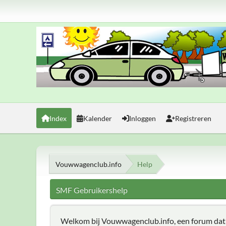
Index
Kalender
Inloggen
Registreren
Vouwwagenclub.info
Help
SMF Gebruikershelp
Welkom bij Vouwwagenclub.info, een forum da