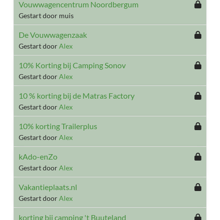
Vouwwagencentrum Noordbergum
Gestart door muis
De Vouwwagenzaak
Gestart door
Alex
10% Korting bij Camping Sonov
Gestart door
Alex
10 % korting bij de Matras Factory
Gestart door
Alex
10% korting Trailerplus
Gestart door
Alex
kAdo-enZo
Gestart door
Alex
Vakantieplaats.nl
Gestart door
Alex
korting bij camping 't Buuteland