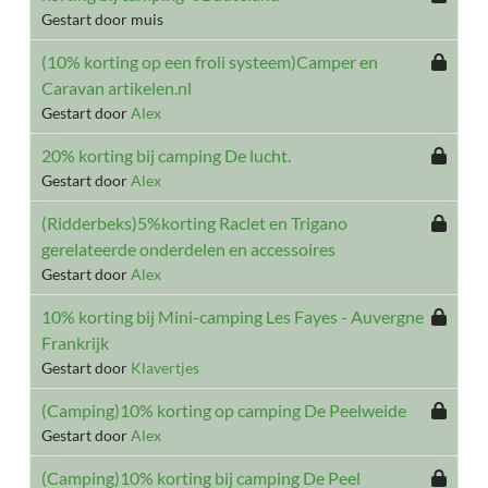
Gestart door muis
(10% korting op een froli systeem)Camper en
Caravan artikelen.nl
Gestart door
Alex
20% korting bij camping De lucht.
Gestart door
Alex
(Ridderbeks)5%korting Raclet en Trigano
gerelateerde onderdelen en accessoires
Gestart door
Alex
10% korting bij Mini-camping Les Fayes - Auvergne
Frankrijk
Gestart door
Klavertjes
(Camping)10% korting op camping De Peelweide
Gestart door
Alex
(Camping)10% korting bij camping De Peel