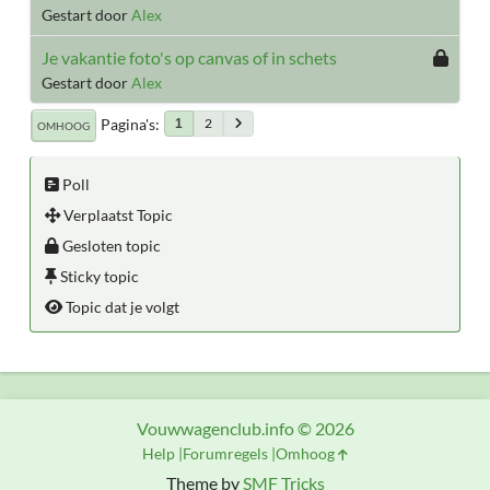
Gestart door
Alex
Je vakantie foto's op canvas of in schets
Gestart door
Alex
Pagina's
2
1
OMHOOG
Poll
Verplaatst Topic
Gesloten topic
Sticky topic
Topic dat je volgt
Vouwwagenclub.info © 2026
Help
Forumregels
Omhoog
Theme by
SMF Tricks