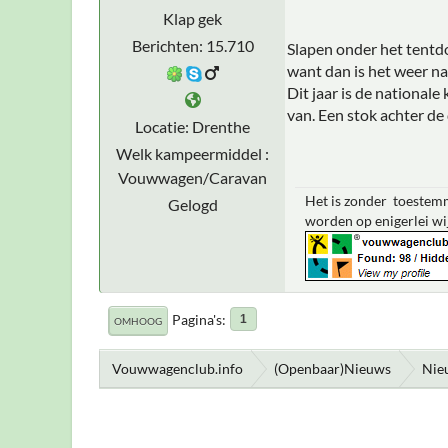
Klap gek
Berichten: 15.710
Slapen onder het tentdo
want dan is het weer n
Dit jaar is de national
van. Een stok achter d
Locatie: Drenthe
Welk kampeermiddel :
Vouwwagen/Caravan
Het is zonder toestemm
Gelogd
worden op enigerlei wi
Pagina's
1
OMHOOG
Vouwwagenclub.info
(Openbaar)Nieuws
Nie