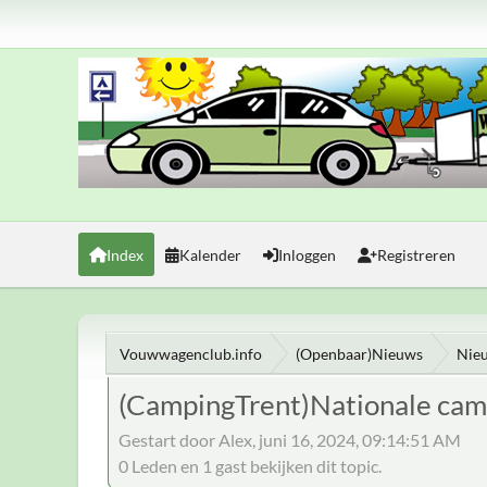
Index
Kalender
Inloggen
Registreren
Vouwwagenclub.info
(Openbaar)Nieuws
Nie
(CampingTrent)Nationale ca
Gestart door Alex, juni 16, 2024, 09:14:51 AM
0 Leden en 1 gast bekijken dit topic.