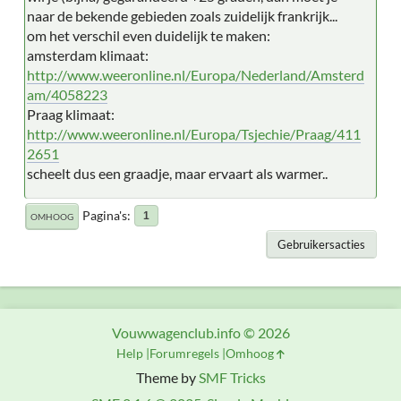
naar de bekende gebieden zoals zuidelijk frankrijk...
om het verschil even duidelijk te maken:
amsterdam klimaat:
http://www.weeronline.nl/Europa/Nederland/Amsterd
am/4058223
Praag klimaat:
http://www.weeronline.nl/Europa/Tsjechie/Praag/411
2651
scheelt dus een graadje, maar ervaart als warmer..
Pagina's
1
OMHOOG
Gebruikersacties
Vouwwagenclub.info © 2026
Help
Forumregels
Omhoog
Theme by
SMF Tricks