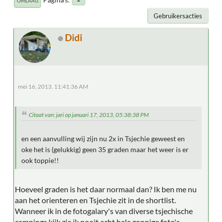
OMLAAG
Gebruikersacties
Didi
mei 16, 2013, 11:41:36 AM
Citaat van: jari op januari 17, 2013, 05:38:38 PM
en een aanvulling wij zijn nu 2x in Tsjechie geweest en
oke het is (gelukkig) geen 35 graden maar het weer is er
ook toppie!!
Hoeveel graden is het daar normaal dan? Ik ben me nu
aan het orienteren en Tsjechie zit in de shortlist.
Wanneer ik in de fotogalary's van diverse tsjechische
campings kijk zie ik nooit echt hele zonnige foto's.....