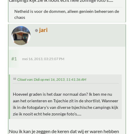
Netheid is voor de dommen, alleen genieën beheersen de
chaos
jari
#1
mei 16, 2013, 03:25:07 PM
Citaat van: Didi op mei 16, 2013, 11:41:36 AM
Hoeveel graden is het daar normaal dan? Ik ben me nu
aan het orienteren en Tsjechie zit in de shortlist. Wanneer
ik in de fotogalary's van diverse tsjechische campings kijk
zie ik nooit echt hele zonnige foto's.....
Nou ik kan je zeggen de keren dat wij er waren hebben