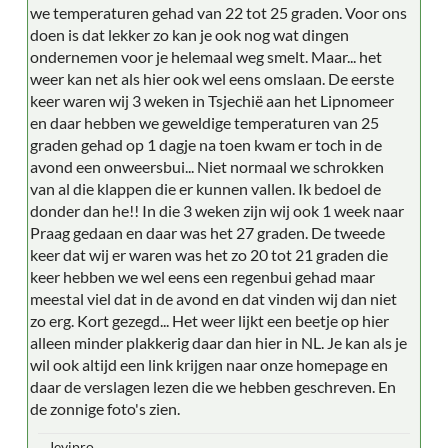
we temperaturen gehad van 22 tot 25 graden. Voor ons
doen is dat lekker zo kan je ook nog wat dingen
ondernemen voor je helemaal weg smelt. Maar... het
weer kan net als hier ook wel eens omslaan. De eerste
keer waren wij 3 weken in Tsjechië aan het Lipnomeer
en daar hebben we geweldige temperaturen van 25
graden gehad op 1 dagje na toen kwam er toch in de
avond een onweersbui... Niet normaal we schrokken
van al die klappen die er kunnen vallen. Ik bedoel de
donder dan he!! In die 3 weken zijn wij ook 1 week naar
Praag gedaan en daar was het 27 graden. De tweede
keer dat wij er waren was het zo 20 tot 21 graden die
keer hebben we wel eens een regenbui gehad maar
meestal viel dat in de avond en dat vinden wij dan niet
zo erg. Kort gezegd... Het weer lijkt een beetje op hier
alleen minder plakkerig daar dan hier in NL. Je kan als je
wil ook altijd een link krijgen naar onze homepage en
daar de verslagen lezen die we hebben geschreven. En
de zonnige foto's zien.
Jevipro