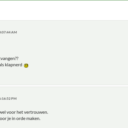
10:07:44 AM
ntvangen??
als klapnerd
06:16:52 PM
wel voor het vertrouwen.
oor je in orde maken.