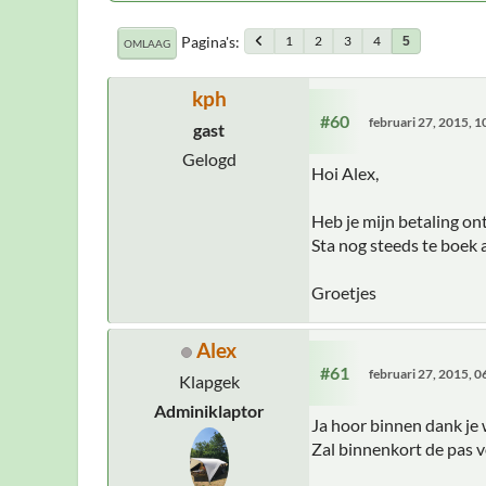
Pagina's
1
2
3
4
5
OMLAAG
kph
#60
februari 27, 2015, 
gast
Gelogd
Hoi Alex,
Heb je mijn betaling o
Sta nog steeds te boek 
Groetjes
Alex
#61
februari 27, 2015, 
Klapgek
Adminiklaptor
Ja hoor binnen dank je 
Zal binnenkort de pas v