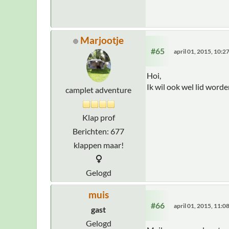
Marjootje
#65
april 01, 2015, 10:
Hoi,
Ik wil ook wel lid word
camplet adventure
Klap prof
Berichten: 677
klappen maar!
Gelogd
muis
#66
april 01, 2015, 11:
gast
Gelogd