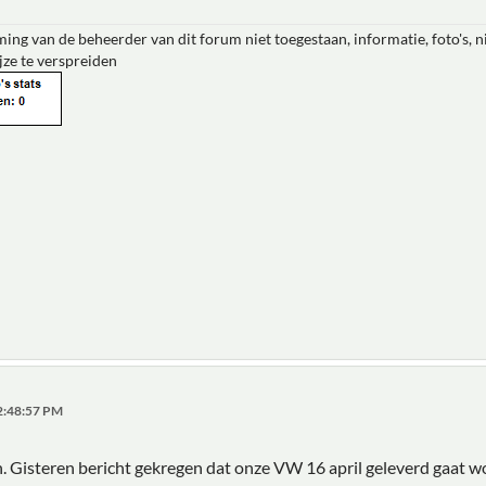
ing van de beheerder van dit forum niet toegestaan, informatie, foto's, 
jze te verspreiden
02:48:57 PM
en. Gisteren bericht gekregen dat onze VW 16 april geleverd gaat 