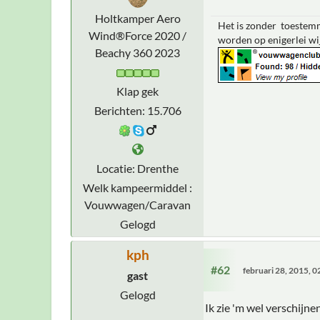
Holtkamper Aero
Het is zonder toestemm
Wind®Force 2020 /
worden op enigerlei wi
Beachy 360 2023
Klap gek
Berichten: 15.706
Locatie: Drenthe
Welk kampeermiddel :
Vouwwagen/Caravan
Gelogd
kph
#62
februari 28, 2015, 
gast
Gelogd
Ik zie 'm wel verschijn