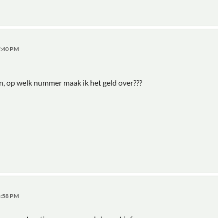
27:40 PM
en, op welk nummer maak ik het geld over???
08:58 PM