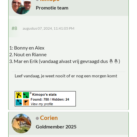
Promotie team
#8
augustus 07, 2024, 11:41:05 PM
1: Bonny en Alex
2. Nout en Rianne
3. Mar en Erik (vandaag alvast vrij gevraagd dus 🤞🤞)
Leef vandaag, je weet nooit of er nog een morgen komt
Corien
Goldmember 2025