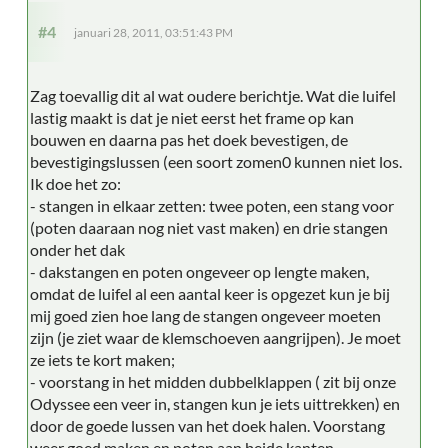
#4
januari 28, 2011, 03:51:43 PM
Zag toevallig dit al wat oudere berichtje. Wat die luifel
lastig maakt is dat je niet eerst het frame op kan
bouwen en daarna pas het doek bevestigen, de
bevestigingslussen (een soort zomen0 kunnen niet los.
Ik doe het zo:
- stangen in elkaar zetten: twee poten, een stang voor
(poten daaraan nog niet vast maken) en drie stangen
onder het dak
- dakstangen en poten ongeveer op lengte maken,
omdat de luifel al een aantal keer is opgezet kun je bij
mij goed zien hoe lang de stangen ongeveer moeten
zijn (je ziet waar de klemschoeven aangrijpen). Je moet
ze iets te kort maken;
- voorstang in het midden dubbelklappen ( zit bij onze
Odyssee een veer in, stangen kun je iets uittrekken) en
door de goede lussen van het doek halen. Voorstang
weer goed maken en poten aan beide kanten