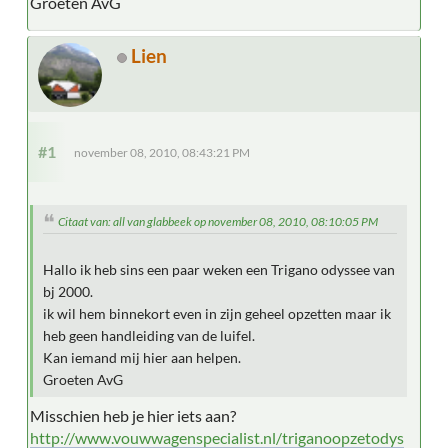
Groeten AvG
Lien
#1
november 08, 2010, 08:43:21 PM
Citaat van: all van glabbeek op november 08, 2010, 08:10:05 PM
Hallo ik heb sins een paar weken een Trigano odyssee van
bj 2000.
ik wil hem binnekort even in zijn geheel opzetten maar ik
heb geen handleiding van de luifel.
Kan iemand mij hier aan helpen.
Groeten AvG
Misschien heb je hier iets aan?
http://www.vouwwagenspecialist.nl/triganoopzetodys