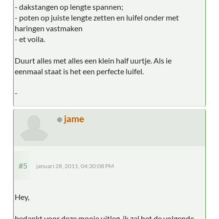
- dakstangen op lengte spannen;
- poten op juiste lengte zetten en luifel onder met
haringen vastmaken
- et voila.
Duurt alles met alles een klein half uurtje. Als ie
eenmaal staat is het een perfecte luifel.
-
jame
#5
januari 28, 2011, 04:30:08 PM
Hey,
bedankt voor deze mooie uitleg, ik zal het de volgende