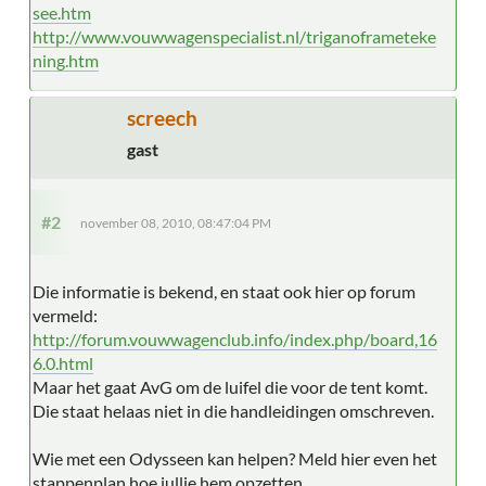
see.htm
http://www.vouwwagenspecialist.nl/triganoframeteke
ning.htm
screech
gast
#2
november 08, 2010, 08:47:04 PM
Die informatie is bekend, en staat ook hier op forum
vermeld:
http://forum.vouwwagenclub.info/index.php/board,16
6.0.html
Maar het gaat AvG om de luifel die voor de tent komt.
Die staat helaas niet in die handleidingen omschreven.
Wie met een Odysseen kan helpen? Meld hier even het
stappenplan hoe jullie hem opzetten.