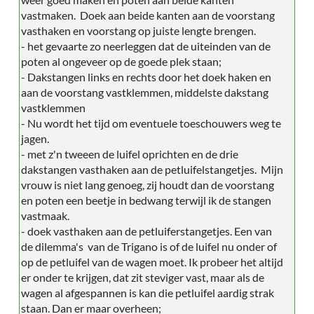
vastmaken. Doek aan beide kanten aan de voorstang
vasthaken en voorstang op juiste lengte brengen.
- het gevaarte zo neerleggen dat de uiteinden van de
poten al ongeveer op de goede plek staan;
- Dakstangen links en rechts door het doek haken en
aan de voorstang vastklemmen, middelste dakstang
vastklemmen
- Nu wordt het tijd om eventuele toeschouwers weg te
jagen.
- met z'n tweeen de luifel oprichten en de drie
dakstangen vasthaken aan de petluifelstangetjes. Mijn
vrouw is niet lang genoeg, zij houdt dan de voorstang
en poten een beetje in bedwang terwijl ik de stangen
vastmaak.
- doek vasthaken aan de petluiferstangetjes. Een van
de dilemma's van de Trigano is of de luifel nu onder of
op de petluifel van de wagen moet. Ik probeer het altijd
er onder te krijgen, dat zit steviger vast, maar als de
wagen al afgespannen is kan die petluifel aardig strak
staan. Dan er maar overheen;