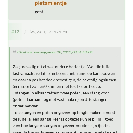
pietamientje
gast
#12
juni 30, 2011, 10:54:24 PM
Citaat van: weep op januari 28, 2011, 03:51:43 PM
Zag toevallig dit al wat oudere berichtje. Wat die luifel
lastig maakt is dat je niet eerst het frame op kan bouwen
en daarna pas het doek bevestigen, de bevestigingslussen
(een soort zomen0 kunnen niet los. Ik doe het zo:
- stangen in elkaar zetten: twee poten, een stang voor
(poten daaraan nog niet vast maken) en drie stangen
onder het dak
- dakstangen en poten ongeveer op lengte maken, omdat
de luifel al een aantal keer is opgezet kun je bij mij goed
zien hoe lang de stangen ongeveer moeten zijn (je ziet
waar de klemschoeven aangrijpen). Je moet ze iets te kort