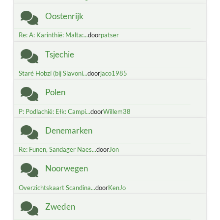
Oostenrijk
Re: A: Karinthië: Malta:...
door
patser
Tsjechie
Staré Hobzí (bij Slavoni...
door
jaco1985
Polen
P: Podlachië: Ełk: Campi...
door
Willem38
Denemarken
Re: Funen, Sandager Naes...
door
Jon
Noorwegen
Overzichtskaart Scandina...
door
KenJo
Zweden