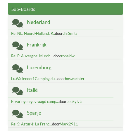
Sub-Boards
Nederland
Re: NL: Noord-Holland: P...
door
dhrSmits
Frankrijk
Re: F: Auvergne: Murol: ...
door
ronaldw
Luxemburg
Lu.Wallendorf Camping du...
door
boswachter
Italië
Ervaringen gevraagd camp...
door
LeoSylvia
Spanje
Re: S: Asturië: La Franc...
door
Mark2911