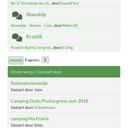
Re: S: Värmlands län: Ar...
door
DouweFlyer
Slowakije
Slowakije - Brezno - Cam...
door
Willem38
Kroatië
Kroatië: Rovinj, camp Va...
door
g11ling
Pagina's
1
OMLAAG
Onderwerp
/
Gestart door
Rolstoelvriendelijk
Gestart door Joos
Camping Duits/Poolse grens voor 2018
Gestart door
G.Suelmann
camping Ma Prairie
Gestart door thies