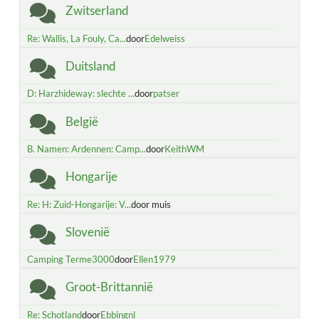
Zwitserland
Re: Wallis, La Fouly, Ca...
door
Edelweiss
Duitsland
D: Harzhideway: slechte ...
door
patser
België
B. Namen: Ardennen: Camp...
door
KeithWM
Hongarije
Re: H: Zuid-Hongarije: V...
door muis
Slovenië
Camping Terme3000
door
Ellen1979
Groot-Brittannië
Re: Schotland
door
Ebbingnl