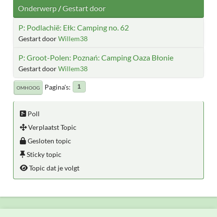
Onderwerp
/
Gestart door
P: Podlachië: Ełk: Camping no. 62
Gestart door
Willem38
P: Groot-Polen: Poznań: Camping Oaza Błonie
Gestart door
Willem38
Pagina's
1
OMHOOG
Poll
Verplaatst Topic
Gesloten topic
Sticky topic
Topic dat je volgt