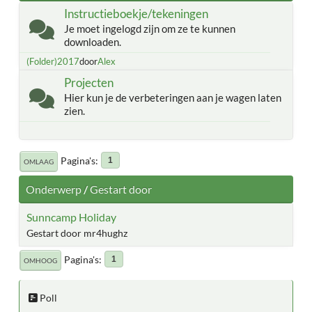
Instructieboekje/tekeningen
Je moet ingelogd zijn om ze te kunnen
downloaden.
(Folder)2017
door
Alex
Projecten
Hier kun je de verbeteringen aan je wagen laten
zien.
Pagina's
1
OMLAAG
Onderwerp
/
Gestart door
Sunncamp Holiday
Gestart door mr4hughz
Pagina's
1
OMHOOG
Poll