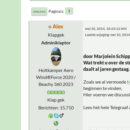
Pagina's
1
OMLAAG
Alex
mei 10, 2014, 10:23:12 AM
Klapgek
Laatste wijziging
: mei 10, 201
Adminiklaptor
door Marjolein Schipp
Wat trekt u over de s
daalt al jaren gestaag
Holtkamper Aero
Wind®Force 2020 /
Zoals we al vermoede
h
Beachy 360 2023
beginnen te vinden.
Hier voeren we discussi
Klap gek
Lees het hele Telegraaf 
Berichten: 15.710