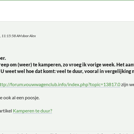
4, 11:15:58 AM door Alex
er.
treep om (weer) te kamperen, zo vroeg ik vorige week. Het a
. U weet wel hoe dat komt: veel te duur, vooral in vergelijki
ttp://forum.vouwwagenclub.info/index.php?topic=13817.0
zijn w
e ook al een poosje.
artikel
Kamperen te duur?