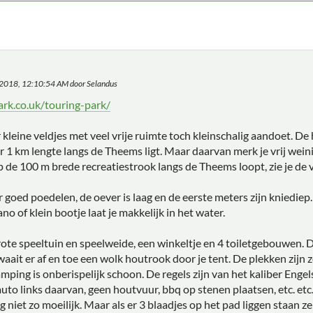
, 2018, 12:10:54 AM door Selandus
ark.co.uk/touring-park/
kleine veldjes met veel vrije ruimte toch kleinschalig aandoet. De
 1 km lengte langs de Theems ligt. Maar daarvan merk je vrij weini
op de 100 m brede recreatiestrook langs de Theems loopt, zie je de
r goed poedelen, de oever is laag en de eerste meters zijn kniediep
o of klein bootje laat je makkelijk in het water.
ote speeltuin en speelweide, een winkeltje en 4 toiletgebouwen. D
waait er af en toe een wolk houtrook door je tent. De plekken zijn z
ping is onberispelijk schoon. De regels zijn van het kaliber Engels
to links daarvan, geen houtvuur, bbq op stenen plaatsen, etc. et
g niet zo moeilijk. Maar als er 3 blaadjes op het pad liggen staan 