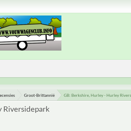
ecensies
Groot-Brittannië
GB: Berkshire, Hurley - Hurley River
y Riversidepark
M