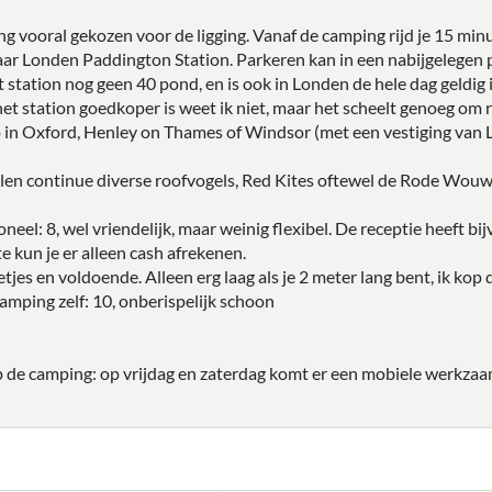
 vooral gekozen voor de ligging. Vanaf de camping rijd je 15 min
aar Londen Paddington Station. Parkeren kan in een nabijgelegen 
t station nog geen 40 pond, en is ook in Londen de hele dag geldig
het station goedkoper is weet ik niet, maar het scheelt genoeg om 
 in Oxford, Henley on Thames of Windsor (met een vestiging van 
len continue diverse roofvogels, Red Kites oftewel de Rode Wouw
neel: 8, wel vriendelijk, maar weinig flexibel. De receptie heeft b
e kun je er alleen cash afrekenen.
tjes en voldoende. Alleen erg laag als je 2 meter lang bent, ik kop d
mping zelf: 10, onberispelijk schoon
e camping: op vrijdag en zaterdag komt er een mobiele werkzaam b