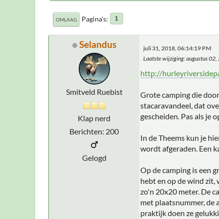
Pagina's
1
OMLAAG
Selandus
juli 31, 2018, 06:14:19 PM
Laatste wijziging
: augustus 02
http://hurleyriversidep
Smitveld Ruebist
Grote camping die door 
stacaravandeel, dat over
gescheiden. Pas als je 
Klap nerd
Berichten: 200
In de Theems kun je hie
wordt afgeraden. Een kan
Gelogd
Op de camping is een gr
hebt en op de wind zit, 
zo'n 20x20 meter. De cam
met plaatsnummer, de au
praktijk doen ze gelukki