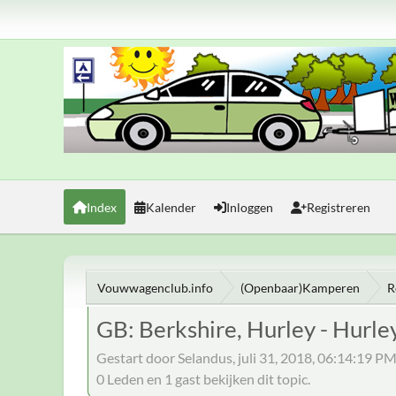
Index
Kalender
Inloggen
Registreren
Vouwwagenclub.info
(Openbaar)Kamperen
R
GB: Berkshire, Hurley - Hurle
Gestart door Selandus, juli 31, 2018, 06:14:19 P
0 Leden en 1 gast bekijken dit topic.