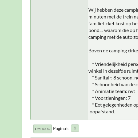
Wij hebben deze camping
minuten met de trein n
familieticket kost op he
pond.... waarom die op 
camping met de auto zo
Boven de camping cirke
* Vriendelijkheid perso
winkel in dezelfde ruimt
* Sanitair: 8 schoon, ne
* Schoonheid van de ca
* Animatie team: nvt
* Voorzieningen: 7
* Eet gelegenheden op d
loopafstand.
Pagina's
1
OMHOOG