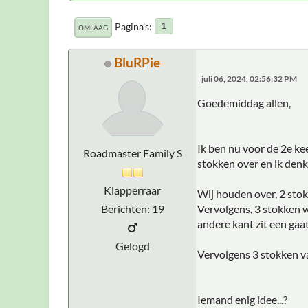
Pagina's
1
OMLAAG
BluRPie
juli 06, 2024, 02:56:32 PM
Goedemiddag allen,
Ik ben nu voor de 2e k
Roadmaster Family S
stokken over en ik denk
Klapperraar
Wij houden over, 2 sto
Berichten: 19
Vervolgens, 3 stokken w
andere kant zit een gaat
Gelogd
Vervolgens 3 stokken va
Iemand enig idee...?