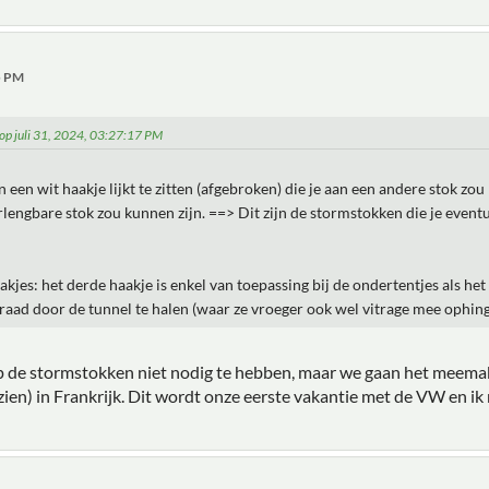
35 PM
 op juli 31, 2024, 03:27:17 PM
 een wit haakje lijkt te zitten (afgebroken) die je aan een andere stok zou
verlengbare stok zou kunnen zijn. ==> Dit zijn de stormstokken die je event
kjes: het derde haakje is enkel van toepassing bij de ondertentjes als het
draad door de tunnel te halen (waar ze vroeger ook wel vitrage mee ophin
oop de stormstokken niet nodig te hebben, maar we gaan het meem
ien) in Frankrijk. Dit wordt onze eerste vakantie met de VW en ik m