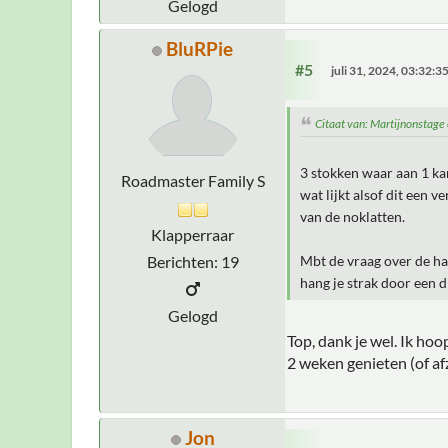
Gelogd
BluRPie
#5
juli 31, 2024, 03:32:
Citaat van: Martijnonstage
3 stokken waar aan 1 kan
Roadmaster Family S
wat lijkt alsof dit een 
van de noklatten.
Klapperraar
Berichten: 19
Mbt de vraag over de haa
hang je strak door een 
Gelogd
Top, dank je wel. Ik h
2 weken genieten (of afz
Jon