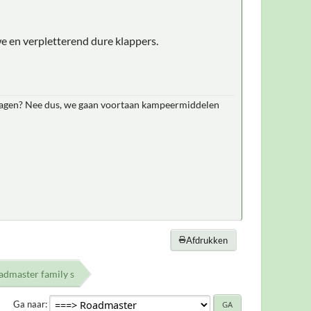
euwe en verpletterend dure klappers.
wagen? Nee dus, we gaan voortaan kampeermiddelen
Afdrukken
admaster family s
Ga naar