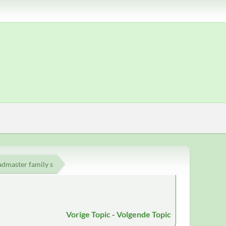
admaster family s
Vorige Topic
-
Volgende Topic