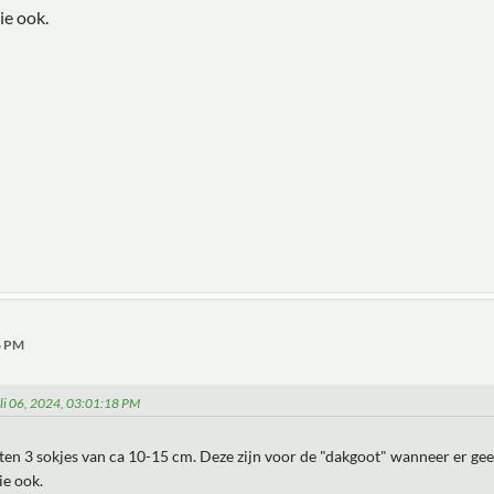
ie ook.
26 PM
juli 06, 2024, 03:01:18 PM
itten 3 sokjes van ca 10-15 cm. Deze zijn voor de "dakgoot" wanneer er ge
ie ook.