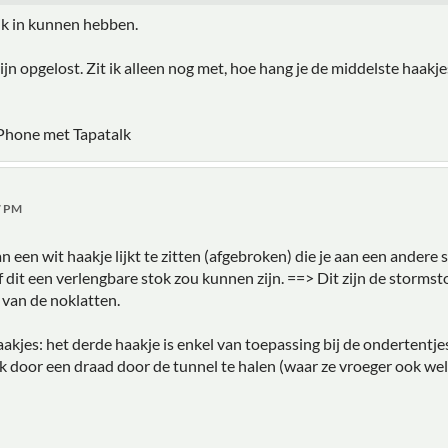
jk in kunnen hebben.
zijn opgelost. Zit ik alleen nog met, hoe hang je de middelste haakje
Phone met Tapatalk
17 PM
n een wit haakje lijkt te zitten (afgebroken) die je aan een andere
of dit een verlengbare stok zou kunnen zijn. ==> Dit zijn de stormsto
 van de noklatten.
akjes: het derde haakje is enkel van toepassing bij de ondertentjes
ak door een draad door de tunnel te halen (waar ze vroeger ook we