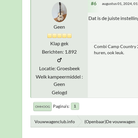
#6
augustus 01, 2024, 0
Dat is de juiste instelli
Geen
Klap gek
Combi Camp Country 20
Berichten: 1.892
huren, ook leuk.
Locatie: Groesbeek
Welk kampeermiddel :
Geen
Gelogd
Pagina's
1
OMHOOG
Vouwwagenclub.info
(Openbaar)De vouwwagen