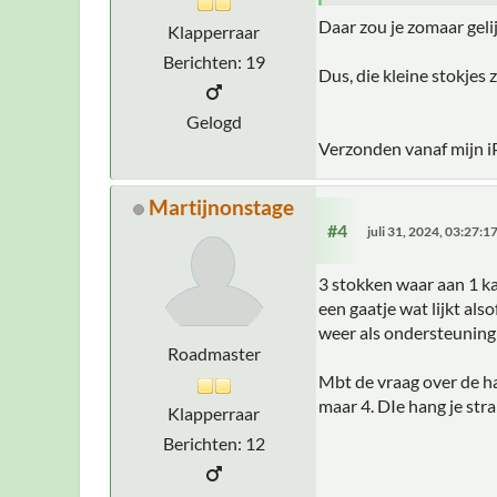
Daar zou je zomaar geli
Klapperraar
Berichten: 19
Dus, die kleine stokjes 
Gelogd
Verzonden vanaf mijn i
Martijnonstage
#4
juli 31, 2024, 03:27:
3 stokken waar aan 1 ka
een gaatje wat lijkt als
weer als ondersteuning
Roadmaster
Mbt de vraag over de ha
maar 4. DIe hang je str
Klapperraar
Berichten: 12