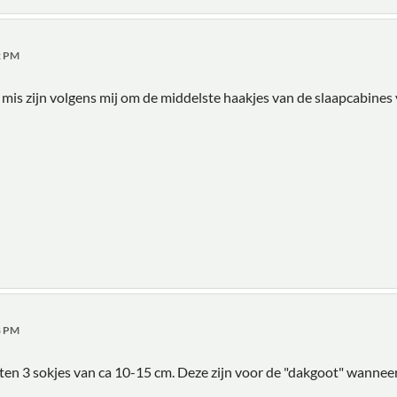
02 PM
k mis zijn volgens mij om de middelste haakjes van de slaapcabines 
18 PM
itten 3 sokjes van ca 10-15 cm. Deze zijn voor de "dakgoot" wannee