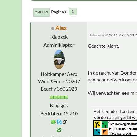
Pagina's
1
OMLAAG
Alex
februari 09, 2011, 07:50:38 
Klapgek
Adminiklaptor
Geachte Klant,
In de nacht van Donder
Holtkamper Aero
aan haar netwerk om de 
Wind®Force 2020 /
Beachy 360 2023
Wij verwachten een mi
Klap gek
Het is zonder toestemm
Berichten: 15.710
worden op enigerlei wi