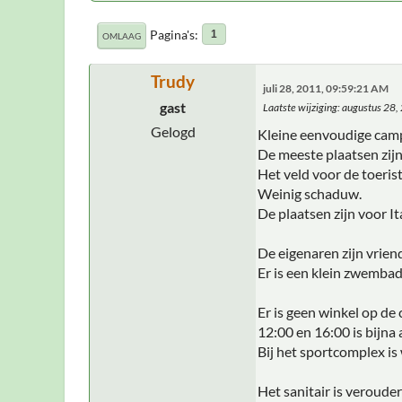
Pagina's
1
OMLAAG
Trudy
juli 28, 2011, 09:59:21 AM
gast
Laatste wijziging
: augustus 28
Gelogd
Kleine eenvoudige camp
De meeste plaatsen zijn
Het veld voor de toeris
Weinig schaduw.
De plaatsen zijn voor I
De eigenaren zijn vrien
Er is een klein zwembad
Er is geen winkel op de
12:00 en 16:00 is bijna a
Bij het sportcomplex is 
Het sanitair is veroud