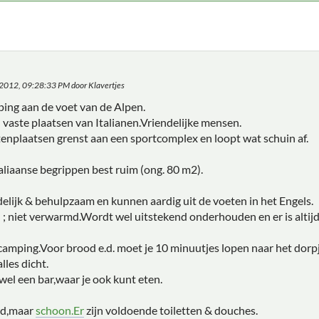
, 2012, 09:28:33 PM door Klavertjes
ing aan de voet van de Alpen.
 vaste plaatsen van Italianen.Vriendelijke mensen.
tenplaatsen grenst aan een sportcomplex en loopt wat schuin af.
taliaanse begrippen best ruim (ong. 80 m2).
delijk & behulpzaam en kunnen aardig uit de voeten in het Engels.
 ; niet verwarmd.Wordt wel uitstekend onderhouden en er is altijd
 camping.Voor brood e.d. moet je 10 minuutjes lopen naar het dor
lles dicht.
wel een bar,waar je ook kunt eten.
erd,maar
schoon.Er
zijn voldoende toiletten & douches.