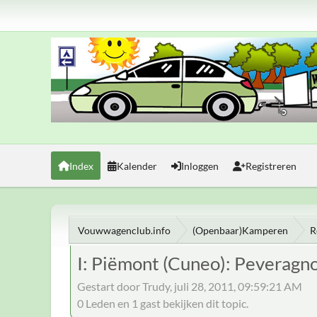
Index
Kalender
Inloggen
Registreren
Vouwwagenclub.info
(Openbaar)Kamperen
R
I: Piëmont (Cuneo): Peveragno
Gestart door Trudy, juli 28, 2011, 09:59:21 AM
0 Leden en 1 gast bekijken dit topic.