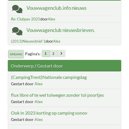
Vouwwagenclub.info nieuws
Re: Clubpas 2025
door
Alex
Vouwwagenclub nieuwsbrieven.
(2013)Nieuwsbrief 1
door
Alex
Pagina's
2
1
OMLAAG
Onderwerp
/
Gestart door
(CampingTrent)Nationale campingdag
Gestart door
Alex
flux libre of te wel tolwegen zonder tol poortjes
Gestart door
Alex
Ook in 2023 korting op camping sonov
Gestart door
Alex