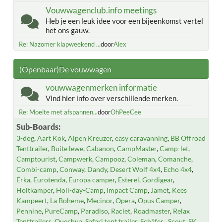
Vouwwagenclub.info meetings
Heb je een leuk idee voor een bijeenkomst vertel
het ons gauw.
Re: Nazomer klapweekend ...
door
Alex
(Openbaar)De vouwwagen
vouwwagenmerken informatie
Vind hier info over verschillende merken.
Re: Moeite met afspannen...
door
OhPeeCee
Sub-Boards
3-dog
Aart Kok
Alpen Kreuzer
easy caravanning
BB Offroad
Tenttrailer
Buite lewe
Cabanon
CampMaster
Camp-let
Camptourist
Campwerk
Campooz
Coleman
Comanche
Combi-camp
Conway
Dandy
Desert Wolf 4x4
Echo 4x4
Erka
Eurotenda
Europa camper
Esterel
Gordigear
Holtkamper
Holi-day-Camp
Impact Camp
Jamet
Kees
Kampeert
La Boheme
Mecinor
Opera
Opus Camper
Pennine
PureCamp
Paradiso
Raclet
Roadmaster
Relax
Tenttrailers
Quechua
Safari tent trailer
Schäfer
Scout
SK