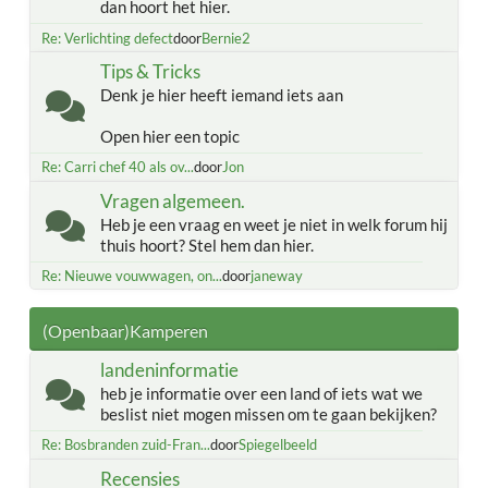
dan hoort het hier.
Re: Verlichting defect
door
Bernie2
Tips & Tricks
Denk je hier heeft iemand iets aan
Open hier een topic
Re: Carri chef 40 als ov...
door
Jon
Vragen algemeen.
Heb je een vraag en weet je niet in welk forum hij
thuis hoort? Stel hem dan hier.
Re: Nieuwe vouwwagen, on...
door
janeway
(Openbaar)Kamperen
landeninformatie
heb je informatie over een land of iets wat we
beslist niet mogen missen om te gaan bekijken?
Re: Bosbranden zuid-Fran...
door
Spiegelbeeld
Recensies