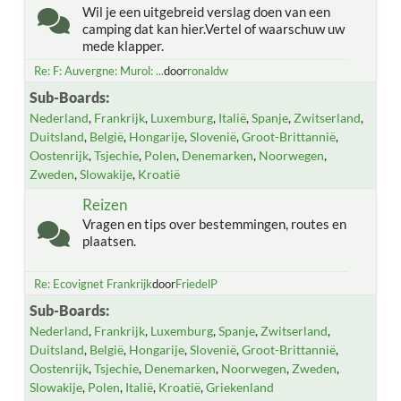
Wil je een uitgebreid verslag doen van een
camping dat kan hier.Vertel of waarschuw uw
mede klapper.
Re: F: Auvergne: Murol: ...
door
ronaldw
Sub-Boards
Nederland
Frankrijk
Luxemburg
Italië
Spanje
Zwitserland
Duitsland
België
Hongarije
Slovenië
Groot-Brittannië
Oostenrijk
Tsjechie
Polen
Denemarken
Noorwegen
Zweden
Slowakije
Kroatië
Reizen
Vragen en tips over bestemmingen, routes en
plaatsen.
Re: Ecovignet Frankrijk
door
FriedelP
Sub-Boards
Nederland
Frankrijk
Luxemburg
Spanje
Zwitserland
Duitsland
België
Hongarije
Slovenië
Groot-Brittannië
Oostenrijk
Tsjechie
Denemarken
Noorwegen
Zweden
Slowakije
Polen
Italië
Kroatië
Griekenland