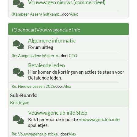
Vouwwagen nieuws (commercieel)
(Kampeer Assen) holtkamp...
door
Alex
(Openbaar)Vouwwagenclub info
Algemene informatie
Forum uitleg
Re: Aangeboden: Walker-V...
door
CEO
Betalende leden.
Hier komen de kortingen en acties te staan voor
Betalende leden.
Re: Nieuwe passen 2026
door
Alex
Sub-Boards
Kortingen
Vouwwagenclub.info Shop
Kijk hier voor de mooiste
vouwwagenclub.info
spulletjes.
Re: Vouwwagenclub sticke...
door
Alex