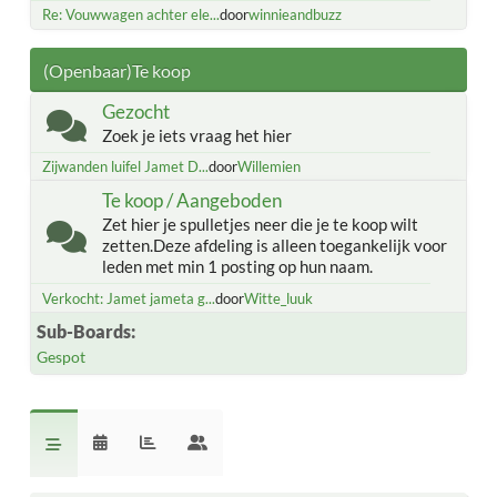
Re: Vouwwagen achter ele...
door
winnieandbuzz
(Openbaar)Te koop
Gezocht
Zoek je iets vraag het hier
Zijwanden luifel Jamet D...
door
Willemien
Te koop / Aangeboden
Zet hier je spulletjes neer die je te koop wilt
zetten.Deze afdeling is alleen toegankelijk voor
leden met min 1 posting op hun naam.
Verkocht: Jamet jameta g...
door
Witte_luuk
Sub-Boards
Gespot