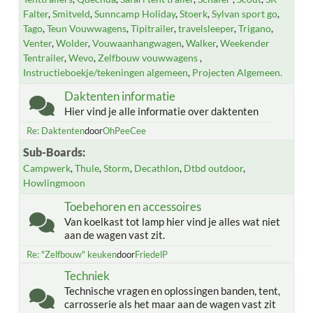
Falter
Smitveld
Sunncamp Holiday
Stoerk
Sylvan sport go
Tago
Teun Vouwwagens
Tipitrailer
travelsleeper
Trigano
Venter
Wolder
Vouwaanhangwagen
Walker
Weekender
Tentrailer
Wevo
Zelfbouw vouwwagens
Instructieboekje/tekeningen algemeen
Projecten Algemeen.
Daktenten informatie
Hier vind je alle informatie over daktenten
Re: Daktenten
door
OhPeeCee
Sub-Boards
Campwerk
Thule
Storm
Decathlon
Dtbd outdoor
Howlingmoon
Toebehoren en accessoires
Van koelkast tot lamp hier vind je alles wat niet
aan de wagen vast zit.
Re: "Zelfbouw" keuken
door
FriedelP
Techniek
Technische vragen en oplossingen banden, tent,
carrosserie als het maar aan de wagen vast zit