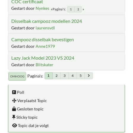
COC certificaat
Gestart door
Nynkes
Pagina's
1
2
Disselbak campooz modellen 2024
Gestart door
laurensvdl
Campooz disselbak bevestigen
Gestart door
Anne1979
Lazy Jack Model 2023 VS 2024
Gestart door
Blitskater
Pagina's
2
3
4
5
1
OMHOOG
Poll
Verplaatst Topic
Gesloten topic
Sticky topic
Topic dat je volgt