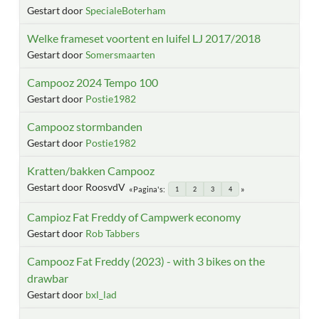
Gestart door
SpecialeBoterham
Welke frameset voortent en luifel LJ 2017/2018
Gestart door
Somersmaarten
Campooz 2024 Tempo 100
Gestart door
Postie1982
Campooz stormbanden
Gestart door
Postie1982
Kratten/bakken Campooz
Gestart door RoosvdV
Pagina's
1
2
3
4
Campioz Fat Freddy of Campwerk economy
Gestart door
Rob Tabbers
Campooz Fat Freddy (2023) - with 3 bikes on the
drawbar
Gestart door
bxl_lad