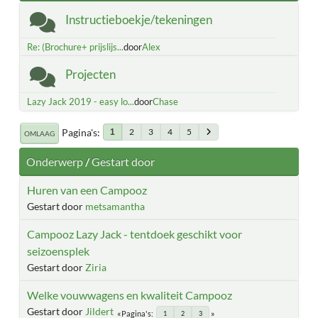
Instructieboekje/tekeningen
Re: (Brochure+ prijslijs...
door
Alex
Projecten
Lazy Jack 2019 - easy lo...
door
Chase
Pagina's
2
3
4
5
1
OMLAAG
Onderwerp
/
Gestart door
Huren van een Campooz
Gestart door
metsamantha
Campooz Lazy Jack - tentdoek geschikt voor
seizoensplek
Gestart door
Ziria
Welke vouwwagens en kwaliteit Campooz
Gestart door
Jildert
Pagina's
1
2
3