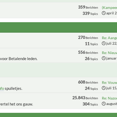
359
(Kampeer
Berichten
339
april 
Topics
270
Re: Aange
Berichten
11
juli 2
Topics
556
Re: Nieu
Berichten
26
januar
 voor Betalende leden.
Topics
608
Re: Vouww
Berichten
24
juli 1
nfo
spulletjes.
Topics
25.843
Re: Nazo
Berichten
304
august
vertel het ons gauw.
Topics