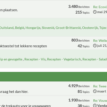
3.480
Re: Ecovi
Berichten
n plaatsen.
215
mei 29
Topics
Duitsland
België
Hongarije
Slovenië
Groot-Brittannië
Oostenrijk
Tsjec
803
Re: Welke
Berichten
42
juli 2
oktoestel tot lekkere recepten
Topics
ip en gevogelte
Recepten - Vis
Recepten - Vegetarisch
Recepten - Salad
4.929
Re: Twee 
Berichten
81
maart 
raag het dan hier.
Topics
1.930
Re: Vouww
Berichten
38
Vanda
er de trekauto voor je vouwwagen
Topics