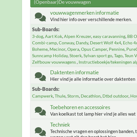
(Openbaar)De vouwwagen
vouwwagenmerken informatie
Vind hier info over verschillende merken.
Sub-Boards
3-dog
Aart Kok
Alpen Kreuzer
easy caravanning
BB Of
Combi-camp
Conway
Dandy
Desert Wolf 4x4
Echo 4
Boheme
Mecinor
Opera
Opus Camper
Pennine
Pure
Sunncamp Holiday
Stoerk
Sylvan sport go
Tago
Teun 
Zelfbouw vouwwagens
Instructieboekje/tekeningen a
Daktenten informatie
Hier vind je alle informatie over daktenten
Sub-Boards
Campwerk
Thule
Storm
Decathlon
Dtbd outdoor
Ho
Toebehoren en accessoires
Van koelkast tot lamp hier vind je alles wat
Techniek
Technische vragen en oplossingen banden, t