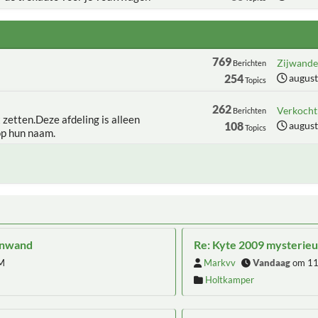
769
Zijwanden
Berichten
254
august
Topics
262
Verkocht:
Berichten
t zetten.Deze afdeling is alleen
108
august
Topics
op hun naam.
senwand
Re: Kyte 2009 mysterie
M
Markvv
Vandaag
om 11
Holtkamper