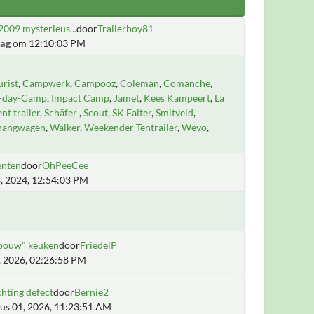
2009 mysterieus...
door
Trailerboy81
ag
om 12:10:03 PM
rist
Campwerk
Campooz
Coleman
Comanche
i-day-Camp
Impact Camp
Jamet
Kees Kampeert
La
ent trailer
Schäfer
Scout
SK Falter
Smitveld
hangwagen
Walker
Weekender Tentrailer
Wevo
enten
door
OhPeeCee
, 2024, 12:54:03 PM
fbouw" keuken
door
FriedelP
5, 2026, 02:26:58 PM
chting defect
door
Bernie2
us 01, 2026, 11:23:51 AM