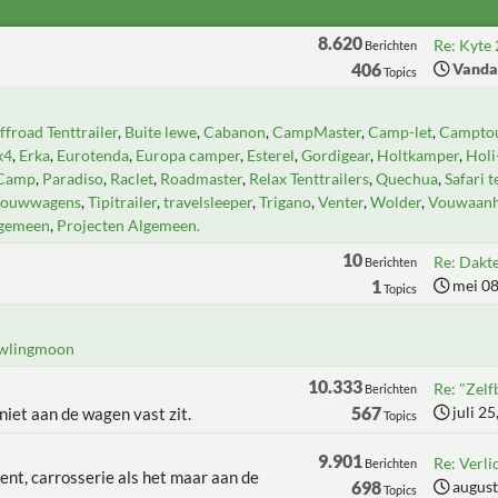
8.620
Re: Kyte 
Berichten
406
Vanda
Topics
froad Tenttrailer
Buite lewe
Cabanon
CampMaster
Camp-let
Camptou
x4
Erka
Eurotenda
Europa camper
Esterel
Gordigear
Holtkamper
Hol
Camp
Paradiso
Raclet
Roadmaster
Relax Tenttrailers
Quechua
Safari t
Vouwwagens
Tipitrailer
travelsleeper
Trigano
Venter
Wolder
Vouwaan
lgemeen
Projecten Algemeen.
10
Re: Dakt
Berichten
1
mei 08
Topics
wlingmoon
10.333
Re: "Zel
Berichten
567
juli 2
 niet aan de wagen vast zit.
Topics
9.901
Re: Verli
Berichten
ent, carrosserie als het maar aan de
698
august
Topics