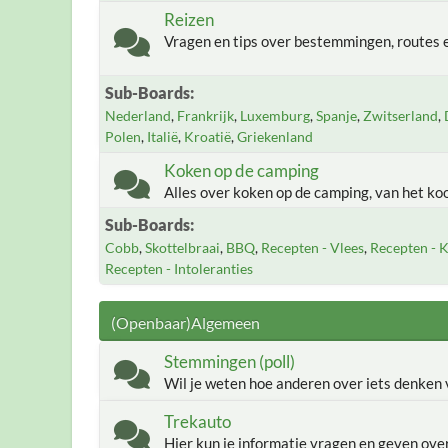
Reizen
Vragen en tips over bestemmingen, routes e
Sub-Boards
Nederland
Frankrijk
Luxemburg
Spanje
Zwitserland
Polen
Italië
Kroatië
Griekenland
Koken op de camping
Alles over koken op de camping, van het ko
Sub-Boards
Cobb
Skottelbraai
BBQ
Recepten - Vlees
Recepten - K
Recepten - Intoleranties
(Openbaar)Algemeen
Stemmingen (poll)
Wil je weten hoe anderen over iets denken v
Trekauto
Hier kun je informatie vragen en geven ov