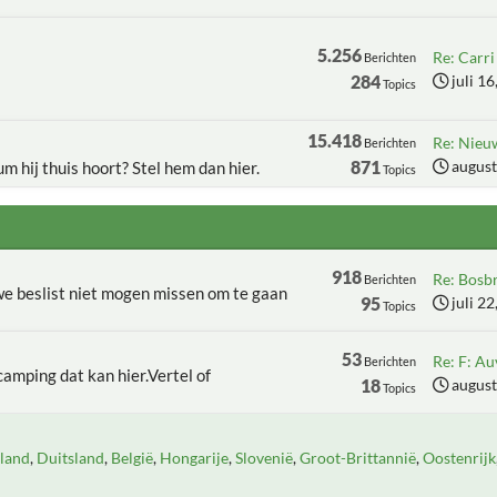
5.256
Re: Carri 
Berichten
284
juli 1
Topics
15.418
Re: Nieu
Berichten
871
august
um hij thuis hoort? Stel hem dan hier.
Topics
918
Re: Bosbr
Berichten
 we beslist niet mogen missen om te gaan
95
juli 2
Topics
53
Re: F: Au
Berichten
camping dat kan hier.Vertel of
18
august
Topics
land
Duitsland
België
Hongarije
Slovenië
Groot-Brittannië
Oostenrijk