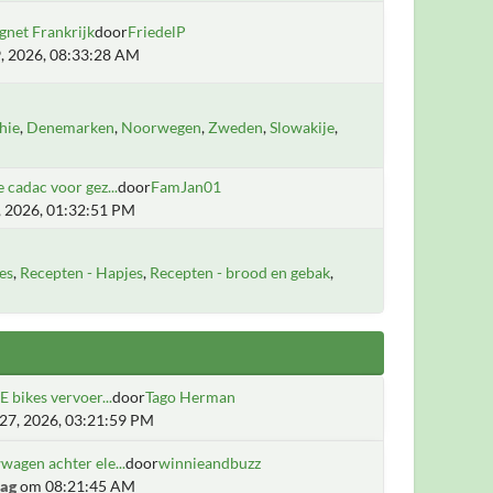
gnet Frankrijk
door
FriedelP
, 2026, 08:33:28 AM
hie
Denemarken
Noorwegen
Zweden
Slowakije
 cadac voor gez...
door
FamJan01
1, 2026, 01:32:51 PM
es
Recepten - Hapjes
Recepten - brood en gebak
E bikes vervoer...
door
Tago Herman
27, 2026, 03:21:59 PM
agen achter ele...
door
winnieandbuzz
ag
om 08:21:45 AM