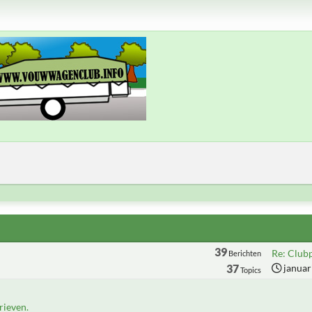
39
Re: Club
Berichten
37
januar
Topics
ieven.