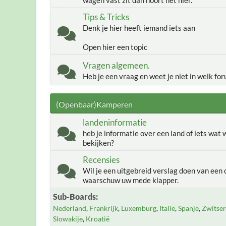
wagen vast zit dan hoort het hier.
Tips & Tricks
Denk je hier heeft iemand iets aan
Open hier een topic
Vragen algemeen.
Heb je een vraag en weet je niet in welk for
(Openbaar)Kamperen
landeninformatie
heb je informatie over een land of iets wat
bekijken?
Recensies
Wil je een uitgebreid verslag doen van een 
waarschuw uw mede klapper.
Sub-Boards
Nederland
Frankrijk
Luxemburg
Italië
Spanje
Zwitser
Slowakije
Kroatië