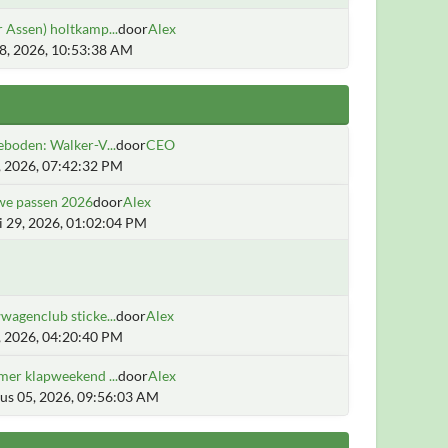
 Assen) holtkamp...
door
Alex
28, 2026, 10:53:38 AM
boden: Walker-V...
door
CEO
2, 2026, 07:42:32 PM
we passen 2026
door
Alex
i 29, 2026, 01:02:04 PM
agenclub sticke...
door
Alex
5, 2026, 04:20:40 PM
mer klapweekend ...
door
Alex
us 05, 2026, 09:56:03 AM