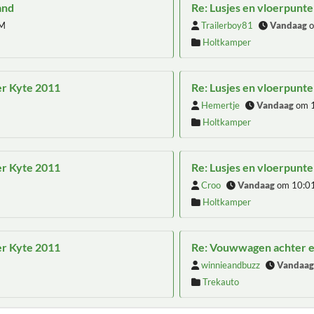
and
Re: Lusjes en vloerpunt
AM
Trailerboy81
Vandaag
o
Holtkamper
er Kyte 2011
Re: Lusjes en vloerpunt
Hemertje
Vandaag
om 
Holtkamper
er Kyte 2011
Re: Lusjes en vloerpunt
Croo
Vandaag
om 10:0
Holtkamper
er Kyte 2011
Re: Vouwwagen achter e
winnieandbuzz
Vandaa
Trekauto