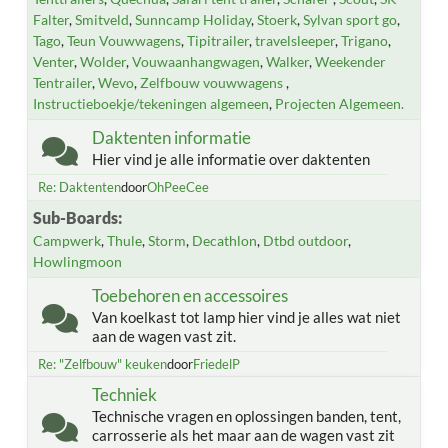
Falter
Smitveld
Sunncamp Holiday
Stoerk
Sylvan sport go
Tago
Teun Vouwwagens
Tipitrailer
travelsleeper
Trigano
Venter
Wolder
Vouwaanhangwagen
Walker
Weekender
Tentrailer
Wevo
Zelfbouw vouwwagens
Instructieboekje/tekeningen algemeen
Projecten Algemeen.
Daktenten informatie
Hier vind je alle informatie over daktenten
Re: Daktenten
door
OhPeeCee
Sub-Boards
Campwerk
Thule
Storm
Decathlon
Dtbd outdoor
Howlingmoon
Toebehoren en accessoires
Van koelkast tot lamp hier vind je alles wat niet
aan de wagen vast zit.
Re: "Zelfbouw" keuken
door
FriedelP
Techniek
Technische vragen en oplossingen banden, tent,
carrosserie als het maar aan de wagen vast zit