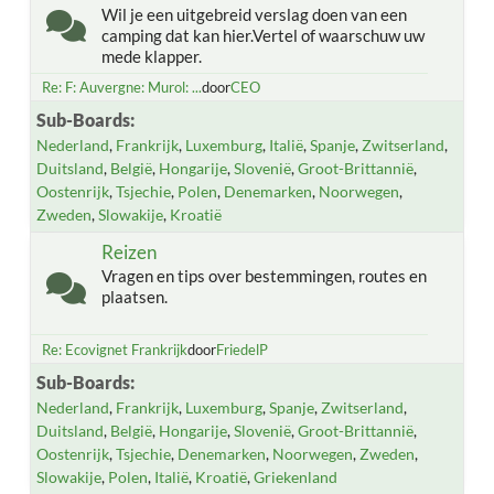
Wil je een uitgebreid verslag doen van een
camping dat kan hier.Vertel of waarschuw uw
mede klapper.
Re: F: Auvergne: Murol: ...
door
CEO
Sub-Boards
Nederland
Frankrijk
Luxemburg
Italië
Spanje
Zwitserland
Duitsland
België
Hongarije
Slovenië
Groot-Brittannië
Oostenrijk
Tsjechie
Polen
Denemarken
Noorwegen
Zweden
Slowakije
Kroatië
Reizen
Vragen en tips over bestemmingen, routes en
plaatsen.
Re: Ecovignet Frankrijk
door
FriedelP
Sub-Boards
Nederland
Frankrijk
Luxemburg
Spanje
Zwitserland
Duitsland
België
Hongarije
Slovenië
Groot-Brittannië
Oostenrijk
Tsjechie
Denemarken
Noorwegen
Zweden
Slowakije
Polen
Italië
Kroatië
Griekenland