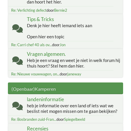
dan hoort het hier.
Re: Verlichting defect
door
Bernie2
Tips & Tricks
Denk je hier heeft iemand iets aan
Open hier een topic
Re: Carri chef 40 als ov...
door
Jon
Vragen algemeen.
Heb je een vraag en weet je niet in welk forum hij
thuis hoort? Stel hem dan hier.
Re: Nieuwe vouwwagen, on...
door
janeway
(Openbaar)Kamperen
landeninformatie
heb je informatie over een land of iets wat we
beslist niet mogen missen om te gaan bekijken?
Re: Bosbranden zuid-Fran...
door
Spiegelbeeld
Recensies