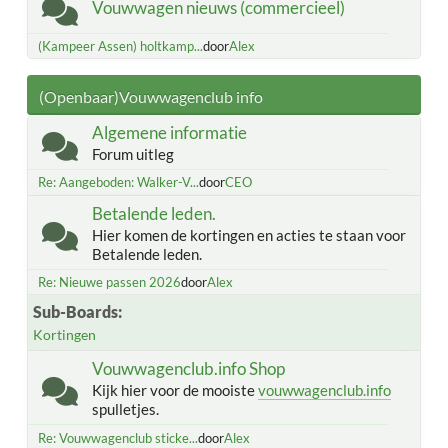
Vouwwagen nieuws (commercieel)
(Kampeer Assen) holtkamp...
door
Alex
(Openbaar)Vouwwagenclub info
Algemene informatie
Forum uitleg
Re: Aangeboden: Walker-V...
door
CEO
Betalende leden.
Hier komen de kortingen en acties te staan voor
Betalende leden.
Re: Nieuwe passen 2026
door
Alex
Sub-Boards
Kortingen
Vouwwagenclub.info Shop
Kijk hier voor de mooiste
vouwwagenclub.info
spulletjes.
Re: Vouwwagenclub sticke...
door
Alex