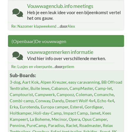
Vouwwagenclub.info meetings
Heb je een leuk idee voor een bijeenkomst vertel
het ons gauw.
Re: Nazomer klapweekend ...
door
Alex
(Openbaar)De vouwwagen
vouwwagenmerken informatie
Vind hier info over verschillende merken.
Re: Lusjes en vloerpunte...
door
getiem
Sub-Boards
3-dog
Aart Kok
Alpen Kreuzer
easy caravanning
BB Offroad
Tenttrailer
Buite lewe
Cabanon
CampMaster
Camp-let
Camptourist
Campwerk
Campooz
Coleman
Comanche
Combi-camp
Conway
Dandy
Desert Wolf 4x4
Echo 4x4
Erka
Eurotenda
Europa camper
Esterel
Gordigear
Holtkamper
Holi-day-Camp
Impact Camp
Jamet
Kees
Kampeert
La Boheme
Mecinor
Opera
Opus Camper
Pennine
PureCamp
Paradiso
Raclet
Roadmaster
Relax
Tenttrailers
Quechua
Safari tent trailer
Schäfer
Scout
SK