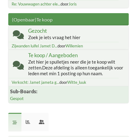
Re: Vouwwagen achter ele...
door
Joris
(Openbaar)Te koop
Gezocht
Zoek je iets vraag het hier
Zijwanden luifel Jamet D...
door
Willemien
Te koop / Aangeboden
Zet hier je spulletjes neer die je te koop wilt
zetten.Deze afdeling is alleen toegankelijk voor
leden met min 1 posting op hun naam.
Verkocht: Jamet jameta g...
door
Witte_luuk
Sub-Boards
Gespot